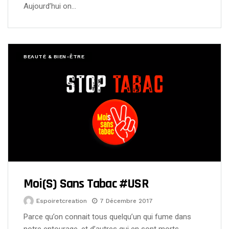
Aujourd’hui on…
BEAUTÉ & BIEN-ÊTRE
Moi(s) Sans Tabac #USR
Espoiretcreation
7 Décembre 2017
Parce qu’on connait tous quelqu’un qui fume dans