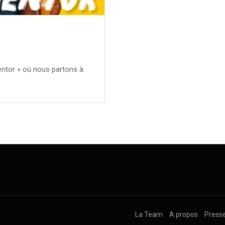
entor » où nous partons à
La Team
A propos
Press