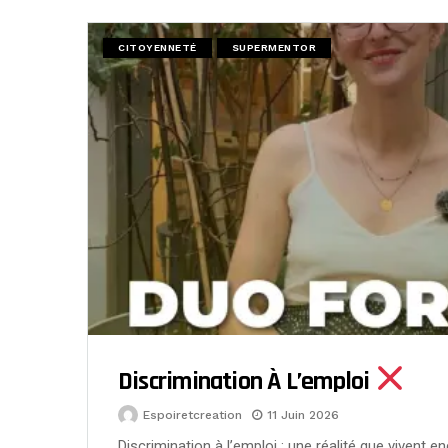
CITOYENNETÉ
SUPERMENTOR
Discrimination À L’emploi
Espoiretcreation
11 Juin 2026
Discrimination à l’emploi : une réalité que vivent 