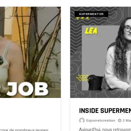
SUPERMENTOR
INSIDE SUPERMEN
Espoiretcreation
3 Ma
Aujourd’hui, nous retrouvo
encore de nombreux jeunes.