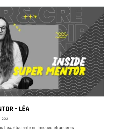
TOR – LÉA
i 2021
ns Léa, étudiante en langues étrangères