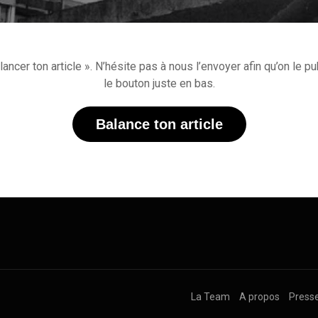
cer ton article ». N’hésite pas à nous l’envoyer afin qu’on le publ
le bouton juste en bas.
Balance ton article
La Team
A propos
Press