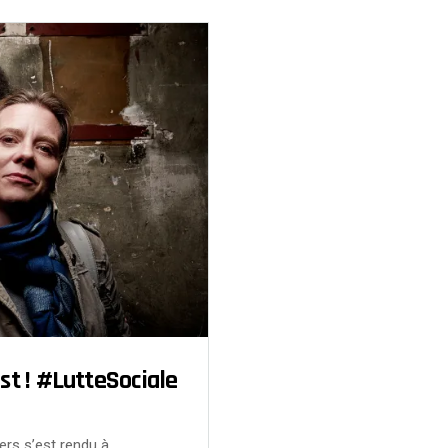
ast ! #LutteSociale
ers s’est rendu à