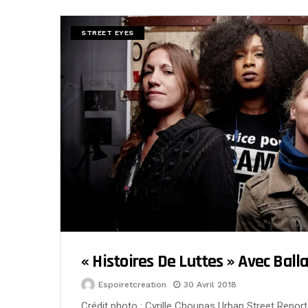
STREET EYES
« Histoires De Luttes » Avec Ball
Espoiretcreation
30 Avril 2018
Crédit photo : Cyrille Choupas Urban Street Report