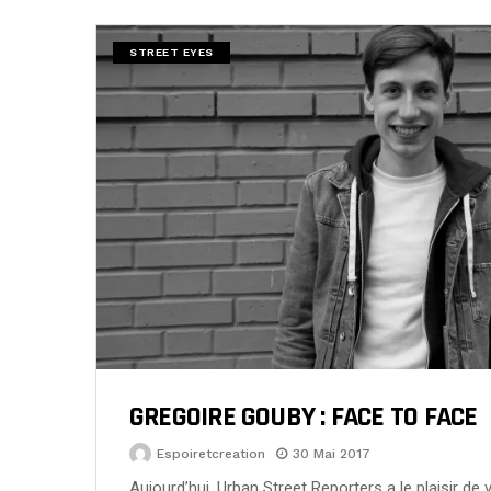
STREET EYES
GREGOIRE GOUBY : FACE TO FACE
Espoiretcreation
30 Mai 2017
Aujourd’hui, Urban Street Reporters a le plaisir de 