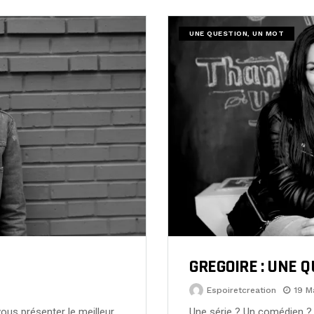
UNE QUESTION, UN MOT
GREGOIRE : UNE 
Espoiretcreation
19 M
vous présenter le meilleur
Une série ? Un comédien ? 