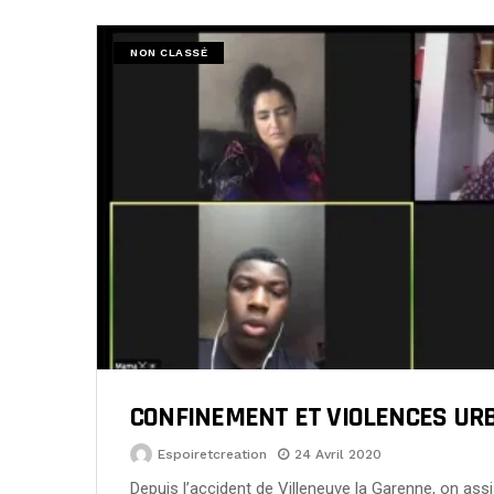
NON CLASSÉ
CONFINEMENT ET VIOLENCES UR
Espoiretcreation
24 Avril 2020
Depuis l’accident de Villeneuve la Garenne, on assi