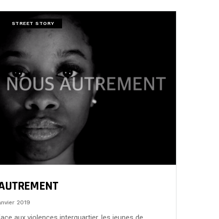
STREET STORY
 AUTREMENT
anvier 2019
 aux violences interquartier, les jeunes de