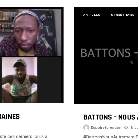
ARTICLES
STREET EYES
BAINES
BATTONS – NOUS
Espoiretcreation
18 J
ste ces derniers jours à
#BattonsNousAutrement Face