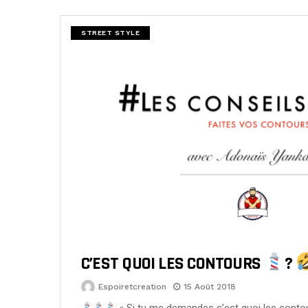
STREET STYLE
C’EST QUOI LES CONTOURS
?
Espoiretcreation
15 Août 2018
« Si tu me demandes c’est quoi les contou