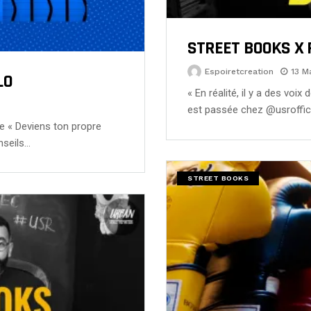
STREET BOOKS X 
Espoiretcreation
13 M
LO
« En réalité, il y a des vo
est passée chez @usroffici
vre « Deviens ton propre
nseils…
STREET BOOKS