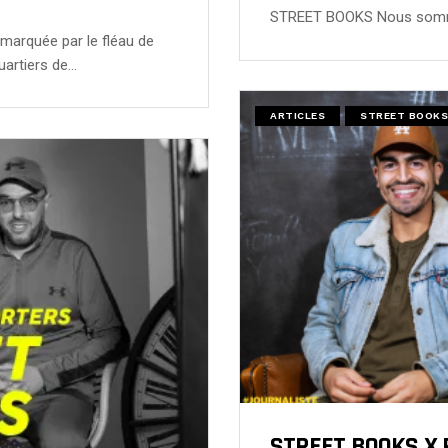
STREET BOOKS Nous sommes
marquée par le fléau de
uartiers de…
ARTICLES
STREET BOOKS
STREET BOOKS X 