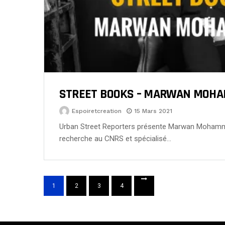
STREET BOOKS – MARWAN MOH
Espoiretcreation
15 Mars 2021
Urban Street Reporters présente Marwan Mohamm
recherche au CNRS et spécialisé…
1
2
3
4