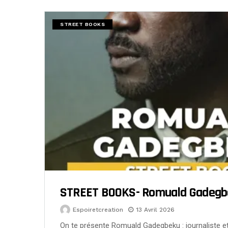
STREET BOOKS
STREET BOOKS- Romuald Gadegb
Espoiretcreation
13 Avril 2026
On te présente Romuald Gadegbeku : journaliste et