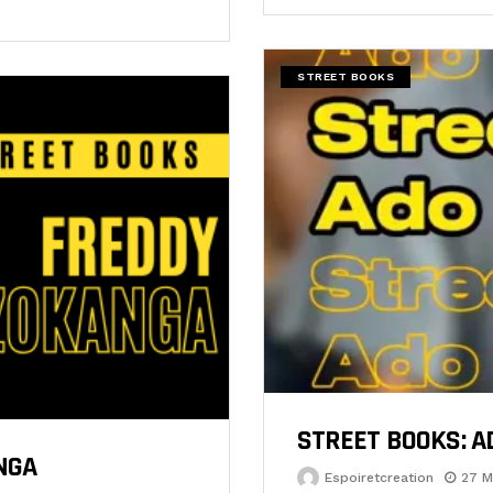
STREET BOOKS
STREET BOOKS: 
NGA
Espoiretcreation
27 M