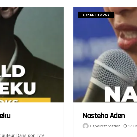
STREET BOOKS
eku
Nasteho Aden
Espoiretcreation
17 D
 auteur. Dans son livre…