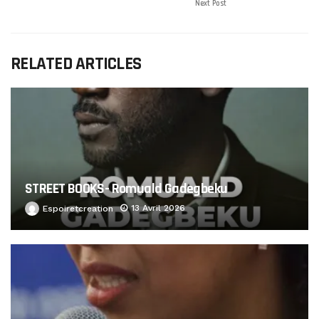
Next Post
RELATED ARTICLES
STREET BOOKS- Romuald Gadegbeku
13 Avril 2026
Espoiretcreation