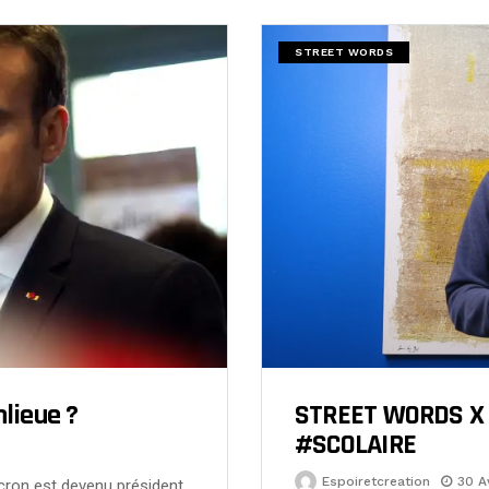
STREET WORDS
lieue ?
STREET WORDS X
#SCOLAIRE
Espoiretcreation
30 A
ron est devenu président