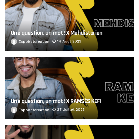
Une question, un mot ! X Mehdistorien
14 Août 2023
Espoiretcreation
Une question, un mot ! X RAMSÈS KEFI
27 Juillet 2023
Espoiretcreation