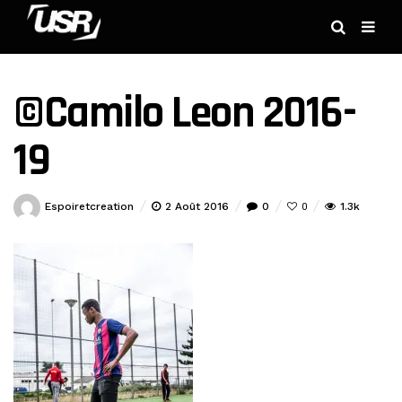
©Camilo Leon 2016-
19
Espoiretcreation
2 Août 2016
0
1.3k
0