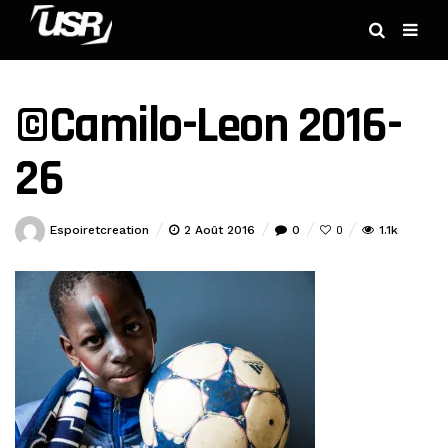
©Camilo-Leon 2016-
26
Espoiretcreation
2 Août 2016
0
1.1k
0