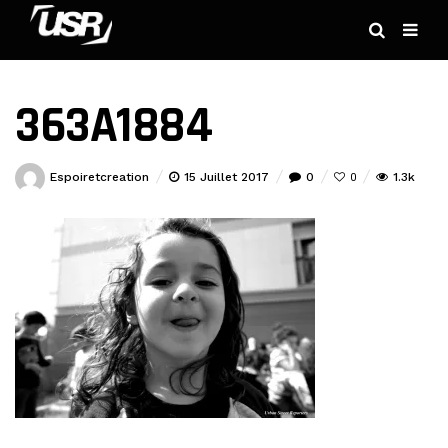
363A1884
Espoiretcreation
15 Juillet 2017
0
1.3k
0