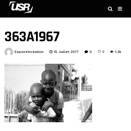
363A1967
Espoiretcreation
15 Juillet 2017
0
1.3k
0