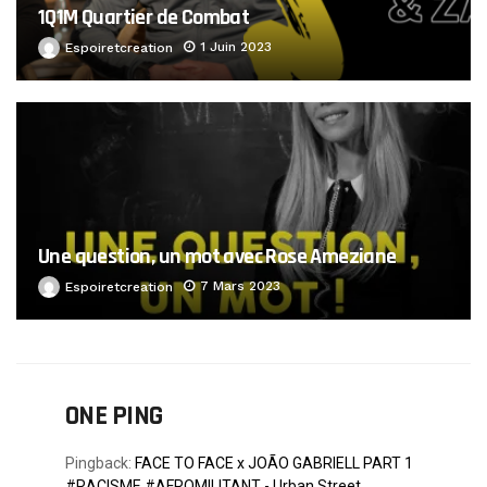
1Q1M Quartier de Combat
1 Juin 2023
Espoiretcreation
Une question, un mot avec Rose Ameziane
7 Mars 2023
Espoiretcreation
ONE PING
Pingback:
FACE TO FACE x JOÃO GABRIELL PART 1
#RACISME #AFROMILITANT - Urban Street