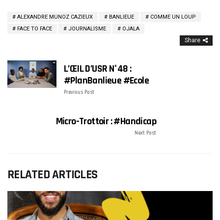
ALEXANDRE MUNOZ CAZIEUX
BANLIEUE
COMME UN LOUP
FACE TO FACE
JOURNALISME
OJALA
Share
L’ŒIL D’USR N°48 :
#PlanBanlieue #Ecole
Previous Post
Micro-Trottoir : #Handicap
Next Post
RELATED ARTICLES