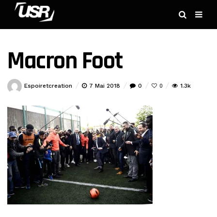
Macron Foot
Espoiretcreation
7 Mai 2018
0
1.3k
0