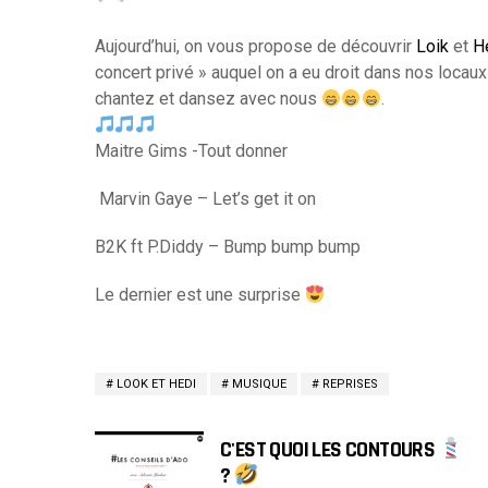
Aujourd’hui, on vous propose de découvrir
Loik
et
H
concert privé » auquel on a eu droit dans nos locau
chantez et dansez avec nous
.
Maitre Gims -Tout donner
Marvin Gaye – Let’s get it on
B2K ft P.Diddy – Bump bump bump
Le dernier est une surprise
LOOK ET HEDI
MUSIQUE
REPRISES
C'EST QUOI LES CONTOURS
?