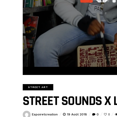
STREET ART
STREET SOUNDS X 
Espoiretcreation
19 Août 2018
0
0