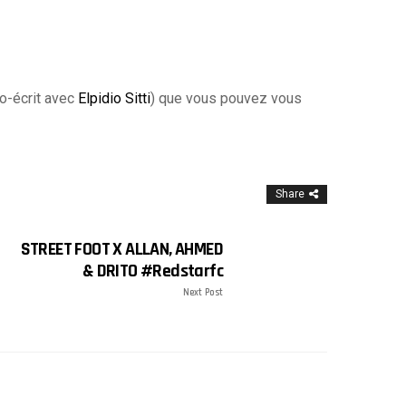
co-écrit avec
Elpidio Sitti
) que vous pouvez vous
Share
STREET FOOT X ALLAN, AHMED
& DRITO #Redstarfc
Next Post