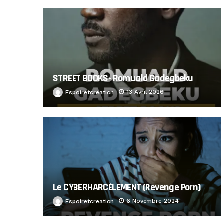
STREET BOOKS- Romuald Gadegbeku
13 Avril 2026
Espoiretcreation
Le CYBERHARCÈLEMENT (Revenge Porn)
6 Novembre 2024
Espoiretcreation