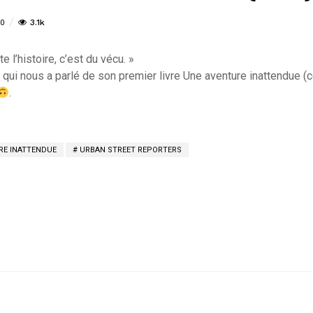
3.1k
0
e l’histoire, c’est du vécu. »
, qui nous a parlé de son premier livre Une aventure inattendue (
.
RE INATTENDUE
URBAN STREET REPORTERS