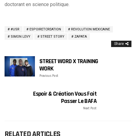
doctorant en science politique.
#USR
ESPOIRETCREATION
REVOLUTION MEXICAINE
SIMON LEVY
STREET STORY
ZAPATA
Share
STREET WORD X TRAINING
WORK
Previous Post
Espoir & Création Vous Fait
Passer Le BAFA
Next Post
RELATED ARTICLES