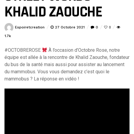
KHALID ZAOUCHE
Espoiretcreation
27 Octobre 2021
0
0
1.7k
#OCTOBREROSE
À l’occasion d’Octobre Rose, notre
équipe est allée à la rencontre de Khalid Zaouche, fondateur
du bus de la santé mais aussi pour assister au lancement
du mammobus. Vous vous demandez c’est quoi le
mammobus ? La réponse en vidéo !