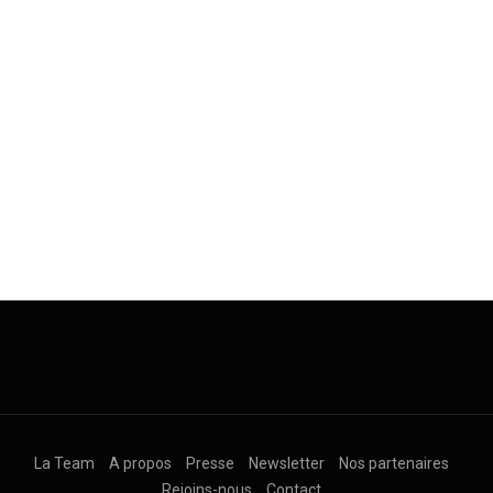
La Team
A propos
Presse
Newsletter
Nos partenaires
Rejoins-nous
Contact