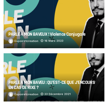
PARLE À MON BAVEUX ! Violence Conjugale
16 Mars 2023
Espoiretcreation
PARLE À MON BAVEU : QU’EST-CE QUE J’ENCOURS
EN CAS DE RIXE ?
23 Décembre 2021
Espoiretcreation