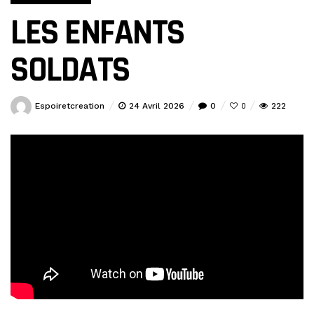
LES ENFANTS
SOLDATS
Espoiretcreation
24 Avril 2026
0
222
0