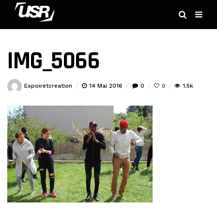
IMG_5066
Espoiretcreation
14 Mai 2016
0
1.5k
0