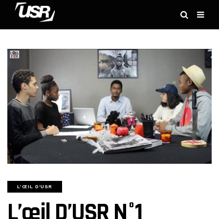
L’ŒIL D'USR
L’œil D’USR N°1