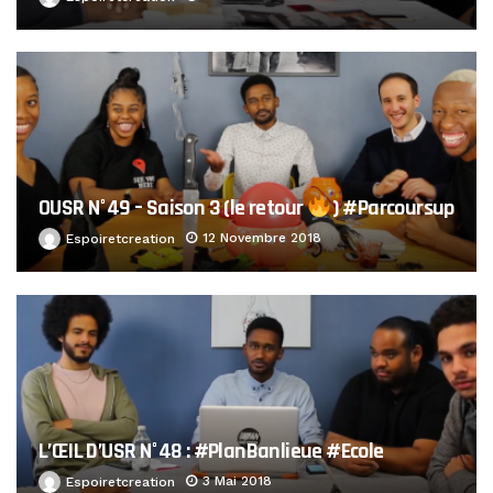
OUSR N°49 – Saison 3 (le retour
) #Parcoursup
12 Novembre 2018
Espoiretcreation
L’ŒIL D’USR N°48 : #PlanBanlieue #Ecole
3 Mai 2018
Espoiretcreation