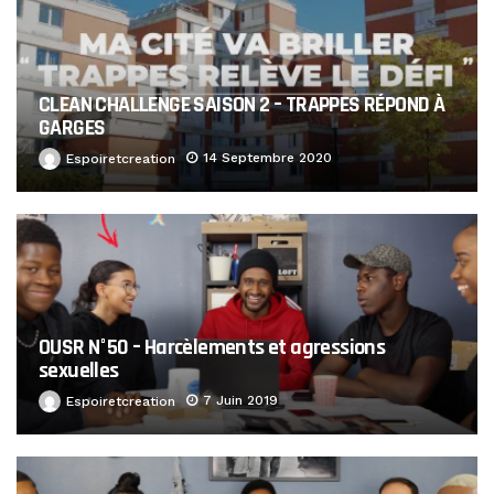
CLEAN CHALLENGE SAISON 2 – TRAPPES RÉPOND À
GARGES
14 Septembre 2020
Espoiretcreation
OUSR N°50 – Harcèlements et agressions
sexuelles
7 Juin 2019
Espoiretcreation