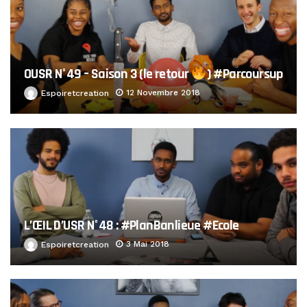
OUSR N°49 – Saison 3 (le retour
) #Parcoursup
12 Novembre 2018
Espoiretcreation
L’ŒIL D’USR N°48 : #PlanBanlieue #Ecole
3 Mai 2018
Espoiretcreation