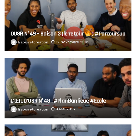
OUSR N°49 – Saison 3 (le retour
) #Parcoursup
12 Novembre 2018
Espoiretcreation
L’ŒIL D’USR N°48 : #PlanBanlieue #Ecole
3 Mai 2018
Espoiretcreation