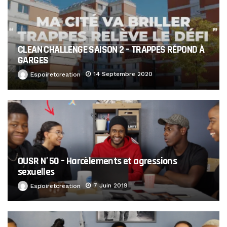
CLEAN CHALLENGE SAISON 2 – TRAPPES RÉPOND À
GARGES
14 Septembre 2020
Espoiretcreation
OUSR N°50 – Harcèlements et agressions
sexuelles
7 Juin 2019
Espoiretcreation