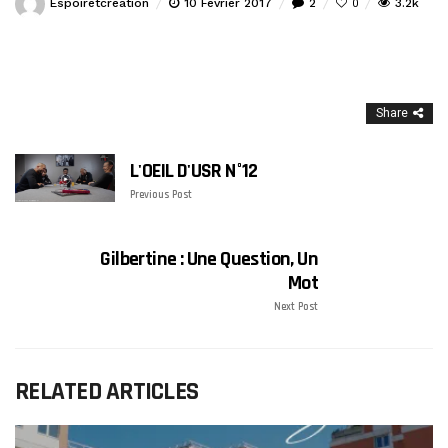
Espoiretcreation
10 Février 2017
2
3.2k
0
Share
L'OEIL D'USR N°12
Previous Post
Gilbertine : Une Question, Un
Mot
Next Post
RELATED ARTICLES