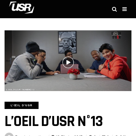
L’ŒIL D'USR
L’OEIL D’USR N°13