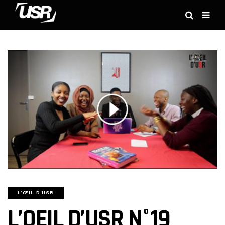
L’ŒIL D'USR
L’OEIL D’USR N°19