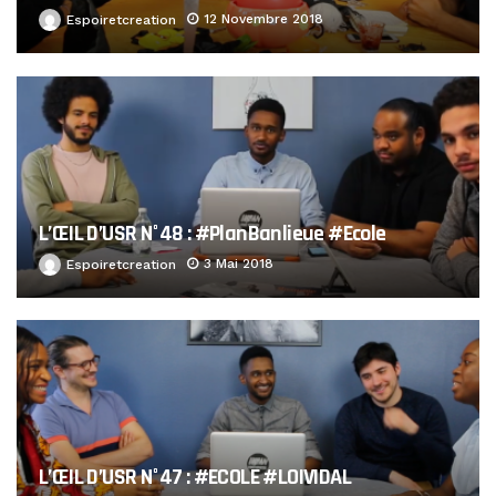
12 Novembre 2018
Espoiretcreation
L’ŒIL D’USR N°48 : #PlanBanlieue #Ecole
3 Mai 2018
Espoiretcreation
L’ŒIL D’USR N°47 : #ECOLE #LOIVIDAL