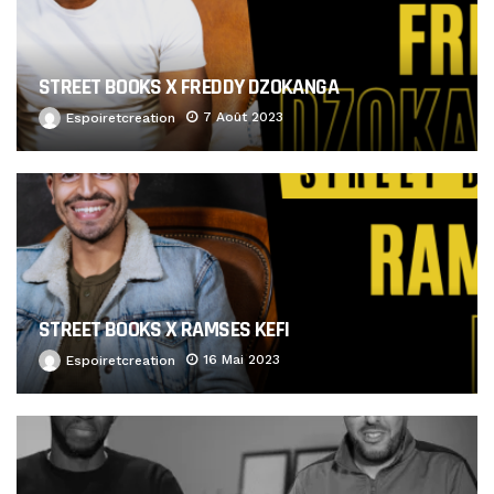
STREET BOOKS X FREDDY DZOKANGA
7 Août 2023
Espoiretcreation
STREET BOOKS X RAMSES KEFI
16 Mai 2023
Espoiretcreation