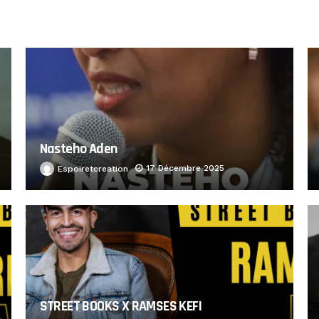
Nasteho Aden
17 Décembre 2025
Espoiretcreation
STREET BOOKS X RAMSES KEFI