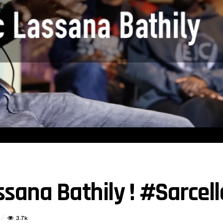
ssana Bathily ! #Sarcell
3.7k