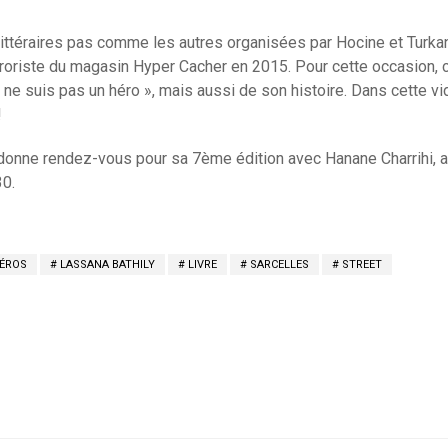
 littéraires pas comme les autres organisées par Hocine et Turka
erroriste du magasin Hyper Cacher en 2015. Pour cette occasion, c
 Je ne suis pas un héro », mais aussi de son histoire. Dans cette 
!
donne rendez-vous pour sa 7ème édition avec Hanane Charrihi, a
0.
HÉROS
LASSANA BATHILY
LIVRE
SARCELLES
STREET