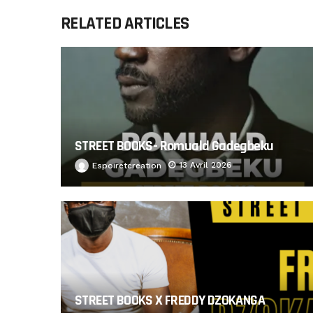
RELATED ARTICLES
STREET BOOKS- Romuald Gadegbeku
13 Avril 2026
Espoiretcreation
STREET BOOKS X FREDDY DZOKANGA