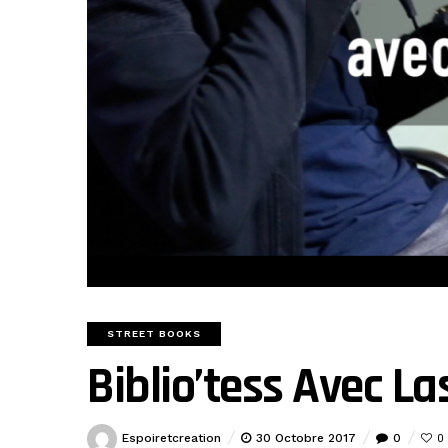
STREET BOOKS
Biblio’tess Avec La
Espoiretcreation
30 Octobre 2017
0
0