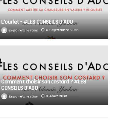
L’ourlet – #LES CONSEILS D’ADO
6 Septembre 2018
Espoiretcreation
Comment choisir son costard ? #LES
CONSEILS D’ADO
8 Août 2018
Espoiretcreation