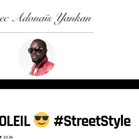
OLEIL
#StreetStyle
23.3k