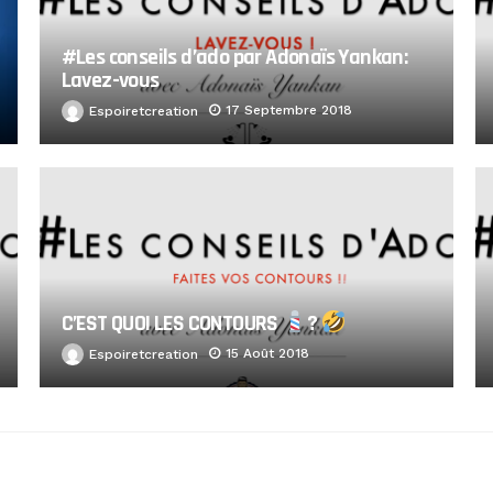
#Les conseils d’ado par Adonaïs Yankan:
Lavez-vous
17 Septembre 2018
Espoiretcreation
C’EST QUOI LES CONTOURS
?
15 Août 2018
Espoiretcreation