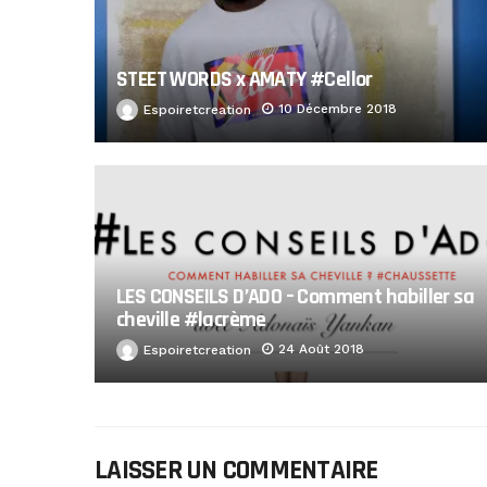
STEET WORDS x AMATY #Cellor
10 Décembre 2018
Espoiretcreation
LES CONSEILS D’ADO – Comment habiller sa
cheville #lacrème
24 Août 2018
Espoiretcreation
LAISSER UN COMMENTAIRE