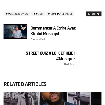
Share
#CONSEILD'ADO
#USR
CONFIANCEENSOI
Commencer À Écrire Avec
Khalid Mossayd
Previous Post
STREET QUIZ X LOIK ET HEIDI
#musique
Next Post
RELATED ARTICLES