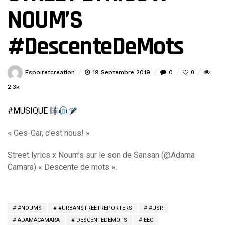
NOUM’S
#DescenteDeMots
Espoiretcreation
19 Septembre 2019
0
0
2.3k
#
MUSIQUE
« Ges-Gar, c’est nous! »
Street lyrics x Noum’s sur le son de Sansan (@Adama
Camara) « Descente de mots ».
#NOUMS
#URBANSTREETREPORTERS
#USR
ADAMACAMARA
DESCENTEDEMOTS
EEC