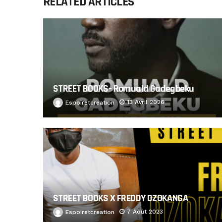
RELATED ARTICLES
STREET BOOKS- Romuald Gadegbeku
13 Avril 2026
Espoiretcreation
STREET BOOKS X FREDDY DZOKANGA
7 Août 2023
Espoiretcreation