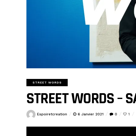
STREET WORDS
STREET WORDS – S
Espoiretcreation
6 Janvier 2021
0
1