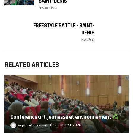
SAINT-DENIS
Previous Post
FREESTYLE BATTLE - SAINT-
DENIS
Next Post
RELATED ARTICLES
Conférence art, jeunesse et environnement
27 Juillet 2026
Espoiretcreation