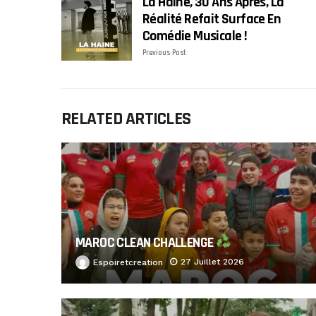
La Haine, 30 Ans Après, La
Réalité Refait Surface En
Comédie Musicale !
Previous Post
RELATED ARTICLES
MAROC CLEAN CHALLENGE
27 Juillet 2026
Espoiretcreation