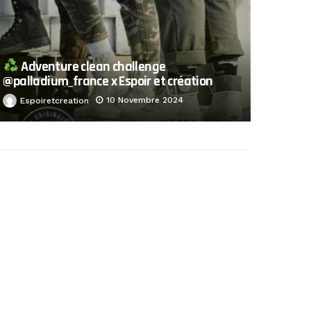
Adventure clean challenge
@palladium_france x Espoir et création
10 Novembre 2024
Espoiretcreation