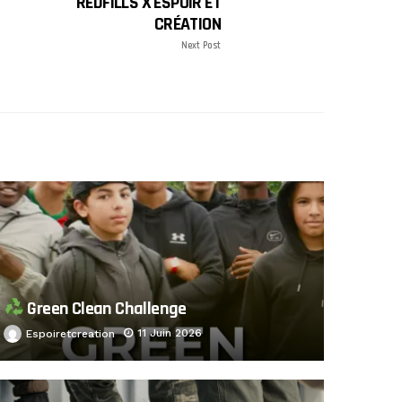
REDFILLS X ESPOIR ET
CRÉATION
Next Post
Green Clean Challenge
11 Juin 2026
Espoiretcreation