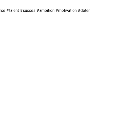
rce
#talent
#succès
#ambition
#motivation
#déter