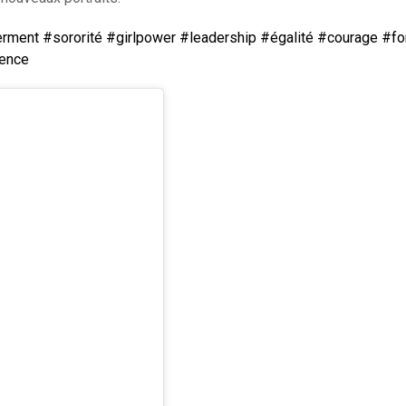
rment
#sororité
#girlpower
#leadership
#égalité
#courage
#fo
uence