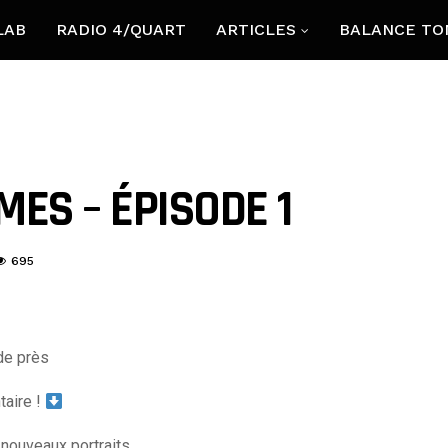
LAB
RADIO 4/QUART
ARTICLES
BALANCE TO
ES – ÉPISODE 1
695
de près
taire !
nouveaux portraits.