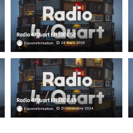
Radio 4/Quart EPISODE 52
24 Mars 2025
Espoiretcreation
Radio 4/Quart EPISODE 49
21 Décembre 2024
Espoiretcreation