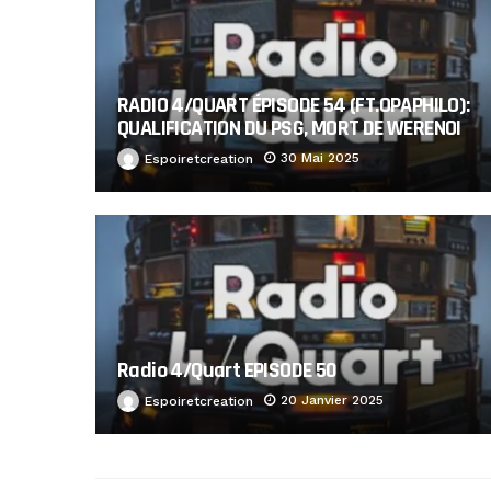
RADIO 4/QUART ÉPISODE 54 (FT.OPAPHILO):
QUALIFICATION DU PSG, MORT DE WERENOI
30 Mai 2025
Espoiretcreation
Radio 4/Quart EPISODE 50
20 Janvier 2025
Espoiretcreation