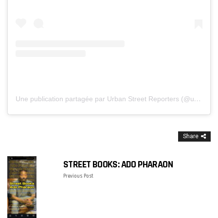
U
ne publication partagée par Urban Street Reporters (@usrofficiel)
Share
STREET BOOKS: ADO PHARAON
Previous Post