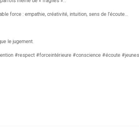
», parfois même de « fragiles »…
table force
: empathie, créativité, intuition, sens de l’écoute…
que le jugement.
ntion #respect #forceintérieure #conscience #écoute #jeunes 