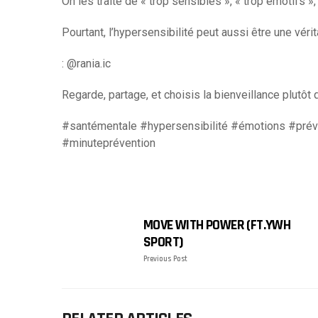
On les traite de « trop sensibles », « trop émotifs 
Pourtant, l’hypersensibilité peut aussi être une
véri
: @rania.ic
Regarde, partage, et choisis la bienveillance plutôt 
#santémentale #hypersensibilité #émotions #préve
#minuteprévention
MOVE WITH POWER (FT.YWH
SPORT)
Previous Post