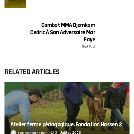
Combat MMA Djomkam
Cedric À Son Adversaire Mar
Faye
Next Post
RELATED ARTICLES
Atelier ferme pédagogique, Fondation Hassen 2
31 Juillet 2026
Espoiretcreation