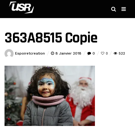
363A8515 Copie
Espoiretcreation
8 Janvier 2018
0
522
0