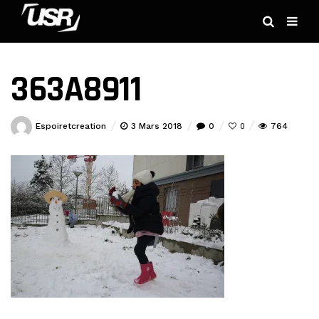
363A8911
Espoiretcreation
3 Mars 2018
0
764
0