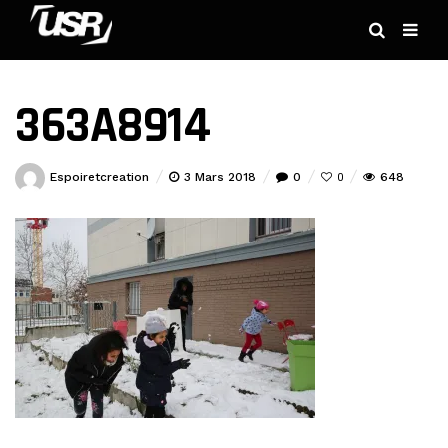
363A8914
Espoiretcreation
3 Mars 2018
0
648
0