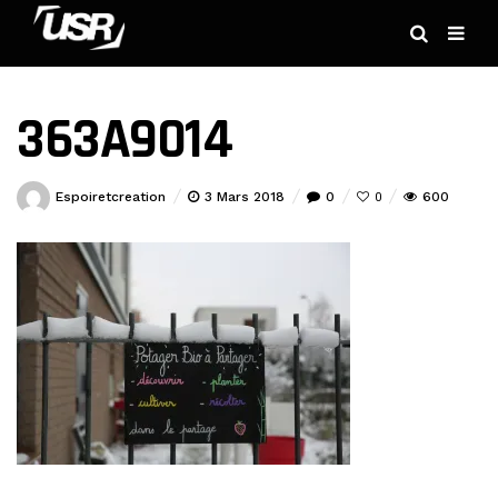
363A9014
Espoiretcreation
3 Mars 2018
0
600
0