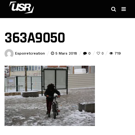
363A9050
Espoiretcreation
5 Mars 2018
0
719
0