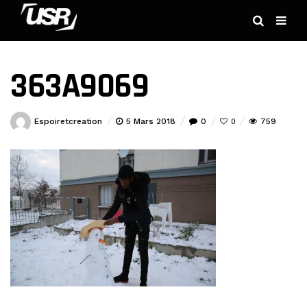
363A9069
Espoiretcreation
5 Mars 2018
0
759
0