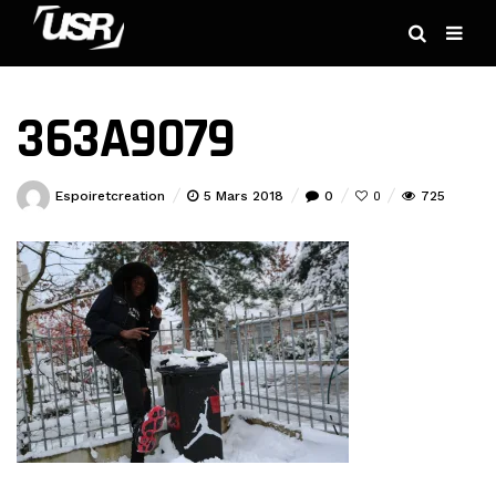
363A9079
Espoiretcreation
5 Mars 2018
0
725
0